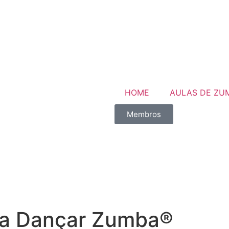
HOME
AULAS DE ZU
Membros
ara Dançar Zumba®